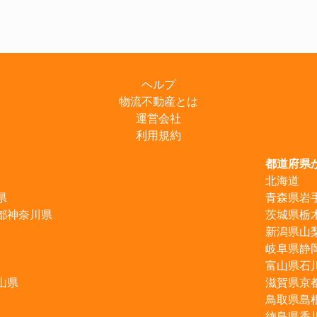
ヘルプ
物流不動産とは
運営会社
利用規約
都道府県
北海道
県
青森県
岩
都
神奈川県
茨城県
栃
新潟県
山
岐阜県
静
富山県
石
山県
滋賀県
京
鳥取県
島
徳島県
香