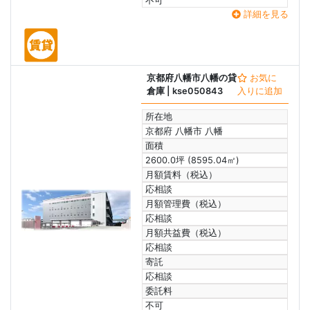
不可
詳細を見る
京都府八幡市八幡の貸
お気に
倉庫
| kse050843
入りに追加
所在地
京都府 八幡市 八幡
面積
2600.0坪 (8595.04㎡)
月額賃料（税込）
応相談
月額管理費（税込）
応相談
月額共益費（税込）
応相談
寄託
応相談
委託料
不可