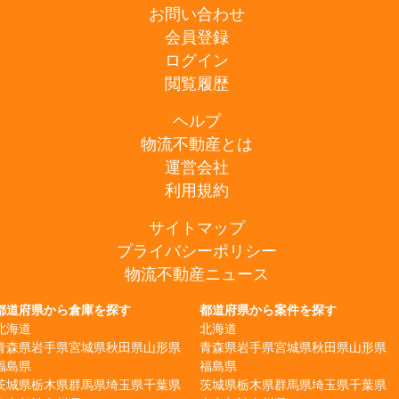
お問い合わせ
会員登録
ログイン
閲覧履歴
ヘルプ
物流不動産とは
運営会社
利用規約
サイトマップ
プライバシーポリシー
物流不動産ニュース
都道府県から倉庫を探す
都道府県から案件を探す
北海道
北海道
青森県
岩手県
宮城県
秋田県
山形県
青森県
岩手県
宮城県
秋田県
山形県
福島県
福島県
茨城県
栃木県
群馬県
埼玉県
千葉県
茨城県
栃木県
群馬県
埼玉県
千葉県