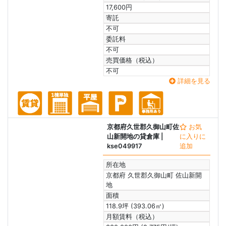
17,600円
寄託
不可
委託料
不可
売買価格（税込）
不可
詳細を見る
京都府久世郡久御山町佐
お気
山新開地の貸倉庫
|
に入りに
kse049917
追加
所在地
京都府 久世郡久御山町 佐山新開
地
面積
118.9坪 (393.06㎡)
月額賃料（税込）