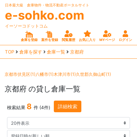
日本最大級 倉庫物件・物流不動産ポータルサイト
e-sohko.com
イーソーコドットコム
倉庫を登録
案件を登録
閲覧履歴
お気に入り
MYページ
ログイン
TOP
倉庫を探す
倉庫一覧
京都府
京都市伏見区(1)
八幡市(1)
木津川市(1)
久世郡久御山町(1)
京都府
の貸し倉庫一覧
8
詳細検索
検索結果
件 (4件)