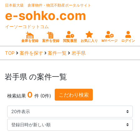
日本最大級 倉庫物件・物流不動産ポータルサイト
e-sohko.com
イーソーコドットコム
倉庫を登録
案件を登録
閲覧履歴
お気に入り
MYページ
ログイン
TOP
案件を探す
案件一覧
岩手県
岩手県
の案件一覧
0
こだわり検索
検索結果
件 (0件)