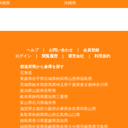
沖縄県
沖縄県
ヘルプ
｜
お問い合わせ
｜
会員登録
ログイン
｜
閲覧履歴
｜
運営会社
｜
利用規約
都道府県から倉庫を探す
北海道
青森県
岩手県
宮城県
秋田県
山形県
福島県
茨城県
栃木県
群馬県
埼玉県
千葉県
東京都
神奈川県
新潟県
山梨県
長野県
岐阜県
静岡県
愛知県
三重県
富山県
石川県
福井県
滋賀県
京都府
大阪府
兵庫県
奈良県
和歌山県
鳥取県
島根県
岡山県
広島県
山口県
徳島県
香川県
愛媛県
高知県
福岡県
佐賀県
長崎県
熊本県
大分県
宮崎県
鹿児島県