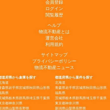
会員登録
ログイン
閲覧履歴
ヘルプ
物流不動産とは
運営会社
利用規約
サイトマップ
プライバシーポリシー
物流不動産ニュース
都道府県から倉庫を探す
都道府県から案件を探す
北海道
北海道
青森県
岩手県
宮城県
秋田県
山形県
青森県
岩手県
宮城県
秋田県
山形県
福島県
福島県
茨城県
栃木県
群馬県
埼玉県
千葉県
茨城県
栃木県
群馬県
埼玉県
千葉県
東京都
神奈川県
東京都
神奈川県
新潟県
山梨県
長野県
新潟県
山梨県
長野県