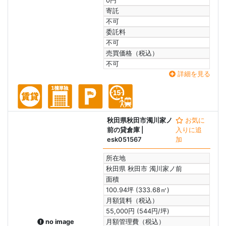
0円
寄託
不可
委託料
不可
売買価格（税込）
不可
詳細を見る
秋田県秋田市濁川家ノ
お気に
前の貸倉庫
|
入りに追
esk051567
加
所在地
秋田県 秋田市 濁川家ノ前
面積
100.94坪 (333.68㎡)
月額賃料（税込）
55,000円 (544円/坪)
no image
月額管理費（税込）