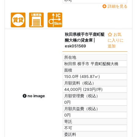
不可
詳細を見る
秋田県横手市平鹿町醍
お気
醐大橋の貸倉庫
|
に入りに
esk051569
追加
所在地
秋田県 横手市 平鹿町醍醐大橋
面積
150.0坪 (495.87㎡)
月額賃料（税込）
44,000円 (293円/坪)
no image
月額管理費（税込）
0円
月額共益費（税込）
0円
寄託
不可
委託料