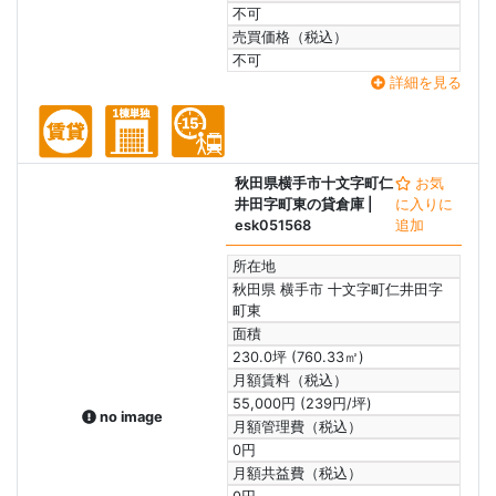
不可
売買価格（税込）
不可
詳細を見る
秋田県横手市十文字町仁
お気
井田字町東の貸倉庫
|
に入りに
esk051568
追加
所在地
秋田県 横手市 十文字町仁井田字
町東
面積
230.0坪 (760.33㎡)
月額賃料（税込）
55,000円 (239円/坪)
no image
月額管理費（税込）
0円
月額共益費（税込）