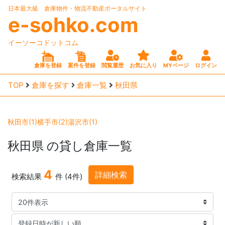
日本最大級 倉庫物件・物流不動産ポータルサイト
e-sohko.com
イーソーコドットコム
倉庫を登録
案件を登録
閲覧履歴
お気に入り
MYページ
ログイン
TOP
倉庫を探す
倉庫一覧
秋田県
秋田市(1)
横手市(2)
湯沢市(1)
秋田県
の貸し倉庫一覧
4
詳細検索
検索結果
件 (4件)