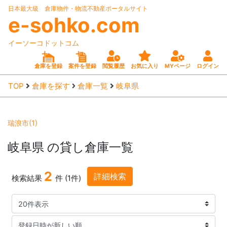
日本最大級 倉庫物件・物流不動産ポータルサイト
e-sohko.com
イーソーコドットコム
倉庫を登録
案件を登録
閲覧履歴
お気に入り
MYページ
ログイン
TOP
倉庫を探す
倉庫一覧
岐阜県
瑞浪市(1)
岐阜県
の貸し倉庫一覧
2
詳細検索
検索結果
件 (1件)