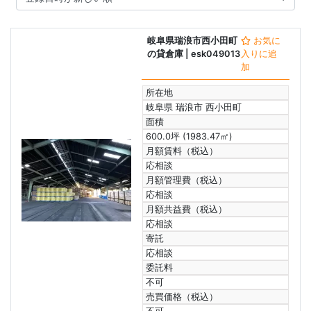
岐阜県瑞浪市西小田町
お気に
の貸倉庫
| esk049013
入りに追
加
所在地
岐阜県 瑞浪市 西小田町
面積
600.0坪 (1983.47㎡)
月額賃料（税込）
応相談
月額管理費（税込）
応相談
月額共益費（税込）
応相談
寄託
応相談
委託料
不可
売買価格（税込）