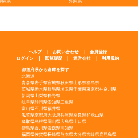
沖縄県
沖縄県
ヘルプ
｜
お問い合わせ
｜
会員登録
ログイン
｜
閲覧履歴
｜
運営会社
｜
利用規約
都道府県から倉庫を探す
北海道
青森県
岩手県
宮城県
秋田県
山形県
福島県
茨城県
栃木県
群馬県
埼玉県
千葉県
東京都
神奈川県
新潟県
山梨県
長野県
岐阜県
静岡県
愛知県
三重県
富山県
石川県
福井県
滋賀県
京都府
大阪府
兵庫県
奈良県
和歌山県
鳥取県
島根県
岡山県
広島県
山口県
徳島県
香川県
愛媛県
高知県
福岡県
佐賀県
長崎県
熊本県
大分県
宮崎県
鹿児島県