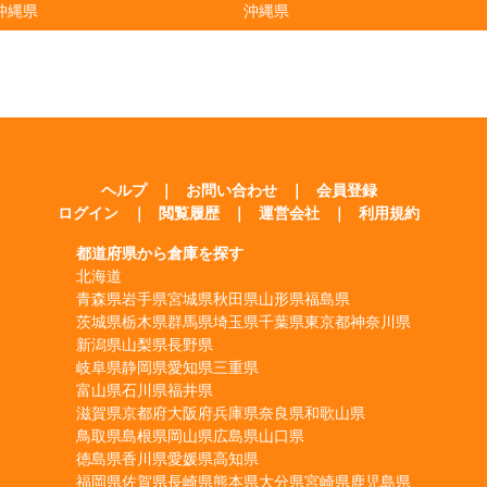
沖縄県
沖縄県
ヘルプ
｜
お問い合わせ
｜
会員登録
ログイン
｜
閲覧履歴
｜
運営会社
｜
利用規約
都道府県から倉庫を探す
北海道
青森県
岩手県
宮城県
秋田県
山形県
福島県
茨城県
栃木県
群馬県
埼玉県
千葉県
東京都
神奈川県
新潟県
山梨県
長野県
岐阜県
静岡県
愛知県
三重県
富山県
石川県
福井県
滋賀県
京都府
大阪府
兵庫県
奈良県
和歌山県
鳥取県
島根県
岡山県
広島県
山口県
徳島県
香川県
愛媛県
高知県
福岡県
佐賀県
長崎県
熊本県
大分県
宮崎県
鹿児島県