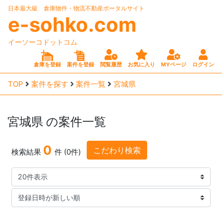
日本最大級 倉庫物件・物流不動産ポータルサイト
e-sohko.com
イーソーコドットコム
倉庫を登録
案件を登録
閲覧履歴
お気に入り
MYページ
ログイン
TOP
案件を探す
案件一覧
宮城県
宮城県
の案件一覧
0
こだわり検索
検索結果
件 (0件)