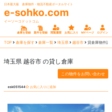
日本最大級 倉庫物件・物流不動産ポータルサイト
e-sohko.com
イーソーコドットコム
倉庫を登録
案件を登録
閲覧履歴
お気に入り
MYページ
ログイン
TOP
倉庫を探す
倉庫一覧
埼玉県
越谷市
貸倉庫物件詳
埼玉県
越谷市
の貸し倉庫
この物件をお問い合わせ
esk051544
お気に入りに追加