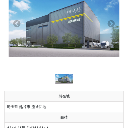
前へ
次へ
所在地
埼玉県 越谷市 流通団地
面積
4344.45坪 (14361.81㎡)