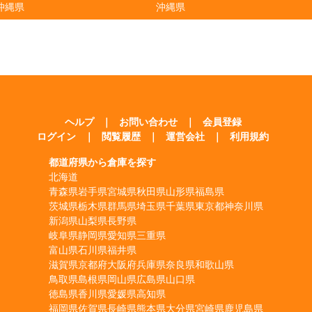
沖縄県
沖縄県
ヘルプ
｜
お問い合わせ
｜
会員登録
ログイン
｜
閲覧履歴
｜
運営会社
｜
利用規約
都道府県から倉庫を探す
北海道
青森県
岩手県
宮城県
秋田県
山形県
福島県
茨城県
栃木県
群馬県
埼玉県
千葉県
東京都
神奈川県
新潟県
山梨県
長野県
岐阜県
静岡県
愛知県
三重県
富山県
石川県
福井県
滋賀県
京都府
大阪府
兵庫県
奈良県
和歌山県
鳥取県
島根県
岡山県
広島県
山口県
徳島県
香川県
愛媛県
高知県
福岡県
佐賀県
長崎県
熊本県
大分県
宮崎県
鹿児島県