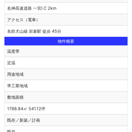
名神高速道路 一宮I.C 2km
アクセス（電車）
名鉄犬山線 岩倉駅 徒歩 45分
物件概要
温度帯
定温
用途地域
準工業地域
敷地面積
1788.84㎡ 541.12坪
既存／新築／計画
既存