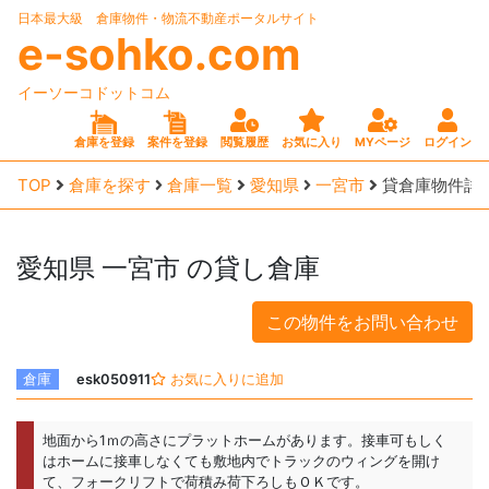
日本最大級 倉庫物件・物流不動産ポータルサイト
e-sohko.com
イーソーコドットコム
倉庫を登録
案件を登録
閲覧履歴
お気に入り
MYページ
ログイン
TOP
倉庫を探す
倉庫一覧
愛知県
一宮市
貸倉庫物件詳
愛知県
一宮市
の貸し倉庫
この物件をお問い合わせ
倉庫
esk050911
お気に入りに追加
地面から1ｍの高さにプラットホームがあります。接車可もしく
はホームに接車しなくても敷地内でトラックのウィングを開け
て、フォークリフトで荷積み荷下ろしもＯＫです。