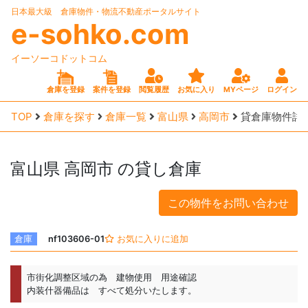
日本最大級 倉庫物件・物流不動産ポータルサイト
e-sohko.com
イーソーコドットコム
倉庫を登録
案件を登録
閲覧履歴
お気に入り
MYページ
ログイン
TOP
倉庫を探す
倉庫一覧
富山県
高岡市
貸倉庫物件詳
富山県
高岡市
の貸し倉庫
この物件をお問い合わせ
倉庫
nf103606-01
お気に入りに追加
市街化調整区域の為 建物使用 用途確認
内装什器備品は すべて処分いたします。