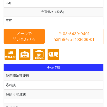
不可
売買価格（税込）
不可
メールで
℡
03-5439-9401
問い合わせる
物件番号
:
nf103606-01
全体情報
使用開始可能日
応相談
契約可能形態