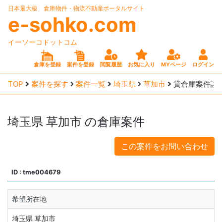
日本最大級 倉庫物件・物流不動産ポータルサイト
e-sohko.com
イーソーコドットコム
倉庫を登録
案件を登録
閲覧履歴
お気に入り
MYページ
ログイン
TOP
案件を探す
案件一覧
埼玉県
草加市
貸倉庫案件詳
埼玉県
草加市
の倉庫案件
この案件をお問い合わせ
ID : tme004679
希望所在地
埼玉県 草加市