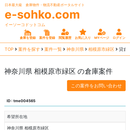
日本最大級 倉庫物件・物流不動産ポータルサイト
e-sohko.com
イーソーコドットコム
倉庫を登録
案件を登録
閲覧履歴
お気に入り
MYページ
ログイン
TOP
案件を探す
案件一覧
神奈川県
相模原市緑区
貸倉
神奈川県
相模原市緑区
の倉庫案件
この案件をお問い合わせ
ID : tme004565
希望所在地
神奈川県 相模原市緑区