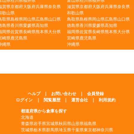
富山県
石川県
福井県
富山県
石川県
福井県
滋賀県
京都府
大阪府
兵庫県
奈良県
滋賀県
京都府
大阪府
兵庫県
奈良県
和歌山県
和歌山県
鳥取県
島根県
岡山県
広島県
山口県
鳥取県
島根県
岡山県
広島県
山口県
徳島県
香川県
愛媛県
高知県
徳島県
香川県
愛媛県
高知県
福岡県
佐賀県
長崎県
熊本県
大分県
福岡県
佐賀県
長崎県
熊本県
大分県
宮崎県
鹿児島県
宮崎県
鹿児島県
沖縄県
沖縄県
ヘルプ
｜
お問い合わせ
｜
会員登録
ログイン
｜
閲覧履歴
｜
運営会社
｜
利用規約
都道府県から倉庫を探す
北海道
青森県
岩手県
宮城県
秋田県
山形県
福島県
茨城県
栃木県
群馬県
埼玉県
千葉県
東京都
神奈川県